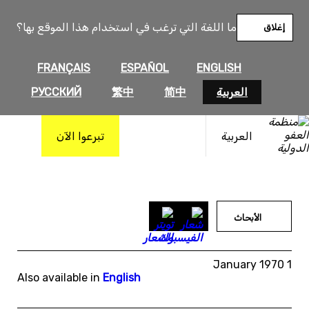
خطى
لى
ما اللغة التي ترغب في استخدام هذا الموقع بها؟
إغلاق
لمحتوى
FRANÇAIS
ESPAÑOL
ENGLISH
العربية
简中
繁中
РУССКИЙ
العربية
تبرعوا الآن
الأبحاث
1 January 1970
Also available in
English