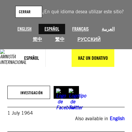
Saltar
al
¿En qué idioma desea utilizar este sitio?
CERRAR
contenido
ENGLISH
ESPAÑOL
FRANÇAIS
العربية
简中
繁中
РУССКИЙ
ESPAÑOL
HAZ UN DONATIVO
INVESTIGACIÓN
1 July 1964
Also available in
English