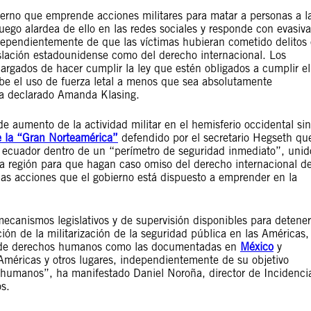
erno que emprende acciones militares para matar a personas a l
 luego alardea de ello en las redes sociales y responde con evasiv
dependientemente de que las víctimas hubieran cometido delitos 
gislación estadounidense como del derecho internacional. Los
argados de hacer cumplir la ley que estén obligados a cumplir el
be el uso de fuerza letal a menos que sea absolutamente
ha declarado Amanda Klasing.
e aumento de la actividad militar en el hemisferio occidental sin
e la “Gran Norteamérica”
defendido por el secretario Hegseth qu
del ecuador dentro de un “perímetro de seguridad inmediato”, unid
 la región para que hagan caso omiso del derecho internacional d
as acciones que el gobierno está dispuesto a emprender en la
ecanismos legislativos y de supervisión disponibles para detener
ción de la militarización de la seguridad pública en las Américas,
s de derechos humanos como las documentadas en
México
y
Américas y otros lugares, independientemente de su objetivo
s humanos”, ha manifestado Daniel Noroña, director de Incidenci
s.