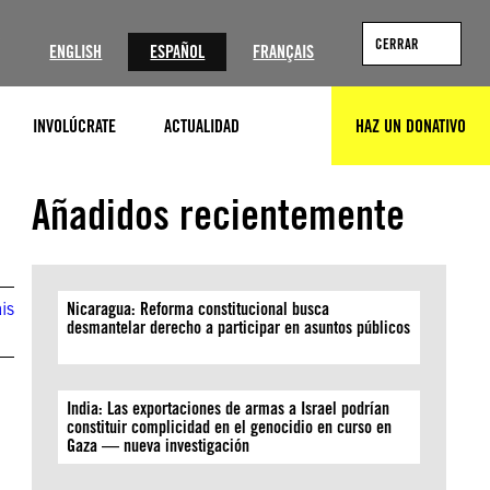
?
CERRAR
ENGLISH
ESPAÑOL
FRANÇAIS
INVOLÚCRATE
ACTUALIDAD
HAZ UN DONATIVO
BUSCAR
(Sgt Nathan Mitchell/U.S. Marine Corps)
Añadidos recientemente
is
Nicaragua: Reforma constitucional busca
desmantelar derecho a participar en asuntos públicos
India: Las exportaciones de armas a Israel podrían
constituir complicidad en el genocidio en curso en
Gaza — nueva investigación