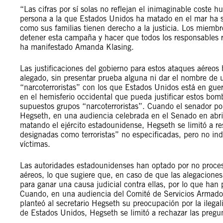
“Las cifras por sí solas no reflejan el inimaginable coste
persona a la que Estados Unidos ha matado en el mar ha sid
como sus familias tienen derecho a la justicia. Los miemb
detener esta campaña y hacer que todos los responsables r
ha manifestado Amanda Klasing.
Las justificaciones del gobierno para estos ataques aéreos
alegado, sin presentar prueba alguna ni dar el nombre de un
“narcoterroristas” con los que Estados Unidos está en gue
en el hemisferio occidental que pueda justificar estos bom
supuestos grupos “narcoterroristas”. Cuando el senador por
Hegseth, en una audiencia celebrada en el Senado en abril
matando el ejército estadounidense, Hegseth se limitó a re
designadas como terroristas” no especificadas, pero no in
víctimas.
Las autoridades estadounidenses han optado por no proces
aéreos, lo que sugiere que, en caso de que las alegaciones 
para ganar una causa judicial contra ellas, por lo que han p
Cuando, en una audiencia del Comité de Servicios Armados
planteó al secretario Hegseth su preocupación por la ilega
de Estados Unidos, Hegseth se limitó a rechazar las pregun