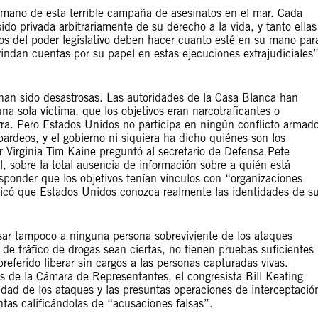
 humano de esta terrible campaña de asesinatos en el mar. Cada
o privada arbitrariamente de su derecho a la vida, y tanto ellas
ros del poder legislativo deben hacer cuanto esté en su mano par
indan cuentas por su papel en estas ejecuciones extrajudiciales”
 han sido desastrosas. Las autoridades de la Casa Blanca han
a sola víctima, que los objetivos eran narcotraficantes o
rra. Pero Estados Unidos no participa en ningún conflicto armad
bardeos, y el gobierno ni siquiera ha dicho quiénes son los
 Virginia Tim Kaine preguntó al secretario de Defensa Pete
, sobre la total ausencia de información sobre a quién está
sponder que los objetivos tenían vínculos con “organizaciones
dicó que Estados Unidos conozca realmente las identidades de s
ar tampoco a ninguna persona sobreviviente de los ataques
de tráfico de drogas sean ciertas, no tienen pruebas suficientes
referido liberar sin cargos a las personas capturadas vivas.
 de la Cámara de Representantes, el congresista Bill Keating
lidad de los ataques y las presuntas operaciones de interceptació
tas calificándolas de “acusaciones falsas”.