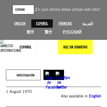
Saltar
al
¿En qué idioma desea utilizar este sitio?
CERRAR
contenido
ENGLISH
ESPAÑOL
FRANÇAIS
العربية
简中
繁中
РУССКИЙ
ESPAÑOL
HAZ UN DONATIVO
INVESTIGACIÓN
1 August 1970
Also available in
English