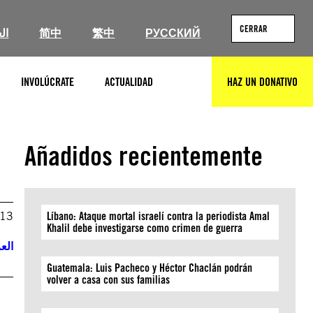
CERRAR
ال
简中
繁中
РУССКИЙ
INVOLÚCRATE
ACTUALIDAD
HAZ UN DONATIVO
BUSCAR
Añadidos recientemente
013
Líbano: Ataque mortal israelí contra la periodista Amal
Khalil debe investigarse como crimen de guerra
العر
Guatemala: Luis Pacheco y Héctor Chaclán podrán
volver a casa con sus familias