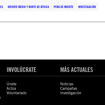
NES
ORIENTE MEDIO Y NORTE DE ÁFRICA
PENA DE MUERTE
INVESTIGACIÓN
INVOLÚCRATE
MÁS ACTUALES
Únete
Noticias
Actúa
Campañas
Voluntariado
Investigación
s