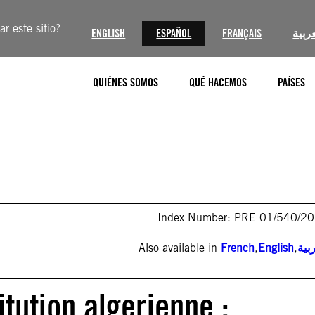
r este sitio?
ENGLISH
ESPAÑOL
FRANÇAIS
عربية
QUIÉNES SOMOS
QUÉ HACEMOS
PAÍSES
Index Number: PRE 01/540/2
Also available in
French
,
English
,
بية
itution algerienne :