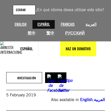
Saltar
al
¿En qué idioma desea utilizar este sitio?
CERRAR
contenido
ENGLISH
ESPAÑOL
FRANÇAIS
العربية
简中
繁中
РУССКИЙ
ESPAÑOL
HAZ UN DONATIVO
INVESTIGACIÓN
5 February 2019
Also available in
English
,
العربية