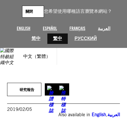
跳
至
您希望使用哪種語言瀏覽本網站？
關閉
主
要
內
ENGLISH
ESPAÑOL
FRANÇAIS
العربية
容
简中
繁中
РУССКИЙ
中文（繁體）
研究報告
2019/02/05
Also available in
English
,
العربية