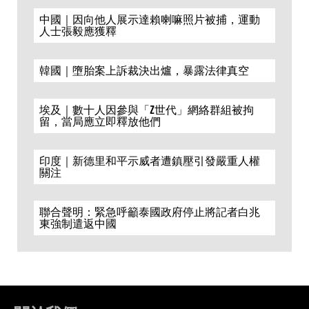
中國｜因向他人展示達賴喇嘛照片被捕，運動
人士張毅應獲釋
韓國｜墮胎案上訴裁決出爐，暴露法律真空
埃及｜數十人因參與「Z世代」網絡群組被拘
留，當局應立即釋放他們
印度｜新德里和平示威者遭鎮壓引發嚴重人權
關注
聯合聲明：緊急呼籲泰國政府停止將記者白兆
東強制遣返中國