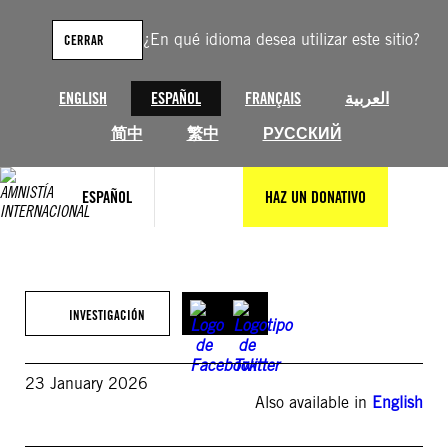
Saltar
al
¿En qué idioma desea utilizar este sitio?
CERRAR
contenido
ENGLISH
ESPAÑOL
FRANÇAIS
العربية
简中
繁中
РУССКИЙ
ESPAÑOL
HAZ UN DONATIVO
INVESTIGACIÓN
23 January 2026
Also available in
English