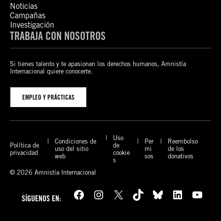
Noticias
Campañas
Investigación
TRABAJA CON NOSOTROS
Si tienes talento y te apasionan los derechos humanos, Amnistía
Internacional quiere conocerte.
EMPLEO Y PRÁCTICAS
Uso
Condiciones de
Per
Reembolso
Política de
de
uso del sitio
mi
de los
privacidad
cookie
web
sos
donativos
s
© 2026 Amnistía Internacional
Facebook
Instagram
X
TikTok
Bluesky
LinkedIn
YouTube
SÍGUENOS EN: