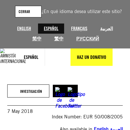
Saltar
al
¿En qué idioma desea utilizar este sitio?
CERRAR
contenido
ENGLISH
ESPAÑOL
FRANÇAIS
العربية
简中
繁中
РУССКИЙ
ESPAÑOL
HAZ UN DONATIVO
INVESTIGACIÓN
7 May 2018
Index Number: EUR 50/008/2005
Also available in
English
,
العربية