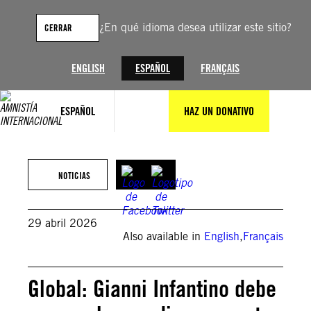
Saltar
al
¿En qué idioma desea utilizar este sitio?
CERRAR
contenido
ENGLISH
ESPAÑOL
FRANÇAIS
ESPAÑOL
HAZ UN DONATIVO
© AFP or licensors
NOTICIAS
29 abril 2026
Also available in
English
,
Français
Global: Gianni Infantino debe