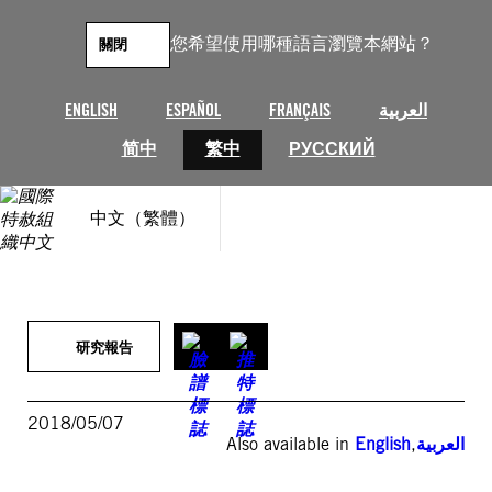
跳
至
您希望使用哪種語言瀏覽本網站？
關閉
主
要
內
ENGLISH
ESPAÑOL
FRANÇAIS
العربية
容
简中
繁中
РУССКИЙ
中文（繁體）
研究報告
2018/05/07
Also available in
English
,
العربية