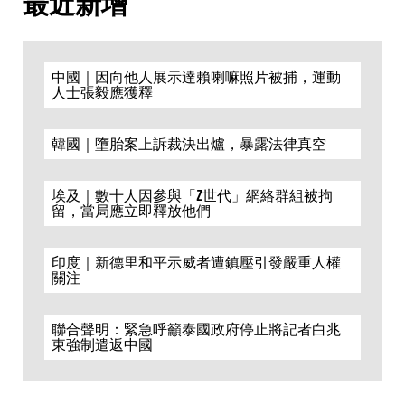
最近新增
中國｜因向他人展示達賴喇嘛照片被捕，運動
人士張毅應獲釋
韓國｜墮胎案上訴裁決出爐，暴露法律真空
埃及｜數十人因參與「Z世代」網絡群組被拘
留，當局應立即釋放他們
印度｜新德里和平示威者遭鎮壓引發嚴重人權
關注
聯合聲明：緊急呼籲泰國政府停止將記者白兆
東強制遣返中國