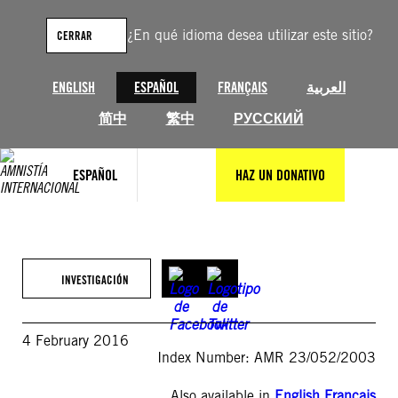
Saltar
al
¿En qué idioma desea utilizar este sitio?
CERRAR
contenido
ENGLISH
ESPAÑOL
FRANÇAIS
العربية
简中
繁中
РУССКИЙ
ESPAÑOL
HAZ UN DONATIVO
INVESTIGACIÓN
4 February 2016
Index Number: AMR 23/052/2003
Also available in
English
,
Français