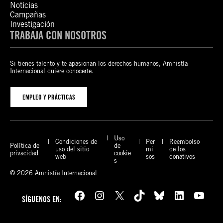
Noticias
Campañas
Investigación
TRABAJA CON NOSOTROS
Si tienes talento y te apasionan los derechos humanos, Amnistía
Internacional quiere conocerte.
EMPLEO Y PRÁCTICAS
Uso
Condiciones de
Per
Reembolso
Política de
de
uso del sitio
mi
de los
privacidad
cookie
web
sos
donativos
s
© 2026 Amnistía Internacional
Facebook
Instagram
X
TikTok
Bluesky
LinkedIn
YouTube
SÍGUENOS EN: