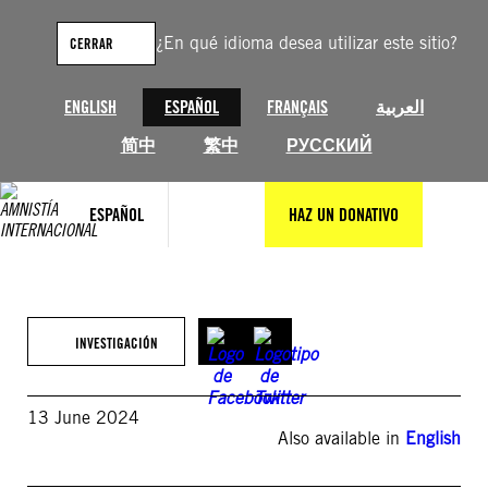
Saltar
al
¿En qué idioma desea utilizar este sitio?
CERRAR
contenido
ENGLISH
ESPAÑOL
FRANÇAIS
العربية
简中
繁中
РУССКИЙ
ESPAÑOL
HAZ UN DONATIVO
INVESTIGACIÓN
13 June 2024
Also available in
English