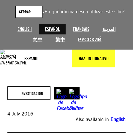
Saltar
al
¿En qué idioma desea utilizar este sitio?
CERRAR
contenido
ENGLISH
ESPAÑOL
FRANÇAIS
العربية
简中
繁中
РУССКИЙ
ESPAÑOL
HAZ UN DONATIVO
INVESTIGACIÓN
4 July 2016
Also available in
English