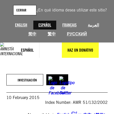
Saltar
al
¿En qué idioma desea utilizar este sitio?
CERRAR
contenido
ENGLISH
ESPAÑOL
FRANÇAIS
العربية
简中
繁中
РУССКИЙ
ESPAÑOL
HAZ UN DONATIVO
INVESTIGACIÓN
10 February 2015
Index Number: AMR 51/132/2002