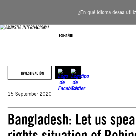
Saltar
al
¿En qué idioma desea utiliza
contenido
ESPAÑOL
INVESTIGACIÓN
15 September 2020
Bangladesh: Let us spea
rights situation of Rohi