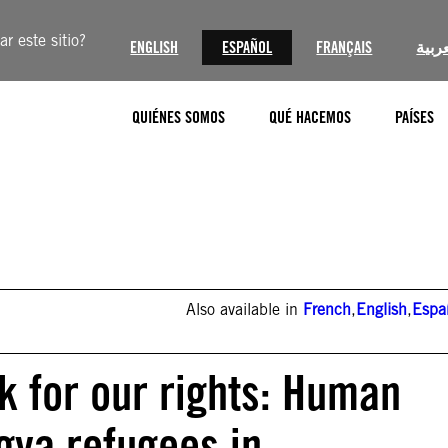
r este sitio?
ENGLISH
ESPAÑOL
FRANÇAIS
عربية
QUIÉNES SOMOS
QUÉ HACEMOS
PAÍSES
Also available in
French
,
English
,
Espa
k for our rights: Human
ngya refugees in