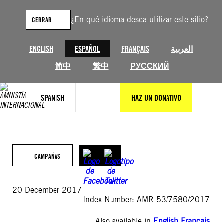
Saltar
al
¿En qué idioma desea utilizar este sitio?
CERRAR
contenido
ENGLISH
ESPAÑOL
FRANÇAIS
العربية
简中
繁中
РУССКИЙ
SPANISH
HAZ UN DONATIVO
CAMPAÑAS
20 December 2017
Index Number: AMR 53/7580/2017
Also available in
English
,
Français