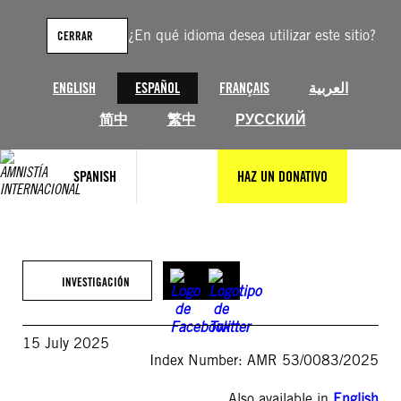
Saltar
al
¿En qué idioma desea utilizar este sitio?
CERRAR
contenido
ENGLISH
ESPAÑOL
FRANÇAIS
العربية
简中
繁中
РУССКИЙ
SPANISH
HAZ UN DONATIVO
INVESTIGACIÓN
15 July 2025
Index Number: AMR 53/0083/2025
Also available in
English