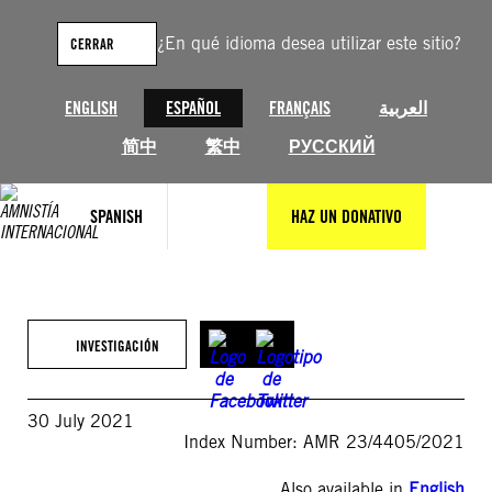
Saltar
al
¿En qué idioma desea utilizar este sitio?
CERRAR
contenido
ENGLISH
ESPAÑOL
FRANÇAIS
العربية
简中
繁中
РУССКИЙ
SPANISH
HAZ UN DONATIVO
INVESTIGACIÓN
30 July 2021
Index Number: AMR 23/4405/2021
Also available in
English