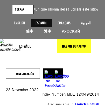
Saltar
al
¿En qué idioma desea utilizar este sitio?
CERRAR
contenido
ENGLISH
ESPAÑOL
FRANÇAIS
العربية
简中
繁中
РУССКИЙ
ESPAÑOL
HAZ UN DONATIVO
INVESTIGACIÓN
23 November 2022
Index Number: MDE 12/049/2014
Also available in
French
,
English