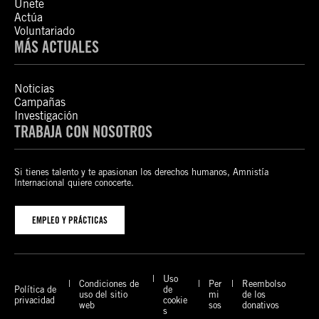
Únete
Actúa
Voluntariado
MÁS ACTUALES
Noticias
Campañas
Investigación
TRABAJA CON NOSOTROS
Si tienes talento y te apasionan los derechos humanos, Amnistía
Internacional quiere conocerte.
EMPLEO Y PRÁCTICAS
Uso
Condiciones de
Per
Reembolso
Política de
de
uso del sitio
mi
de los
privacidad
cookie
web
sos
donativos
s