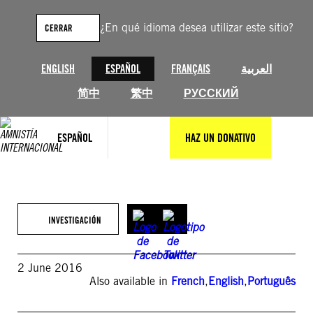
Saltar
al
¿En qué idioma desea utilizar este sitio?
CERRAR
contenido
ENGLISH
ESPAÑOL
FRANÇAIS
العربية
简中
繁中
РУССКИЙ
ESPAÑOL
HAZ UN DONATIVO
INVESTIGACIÓN
2 June 2016
Also available in
French
,
English
,
Português