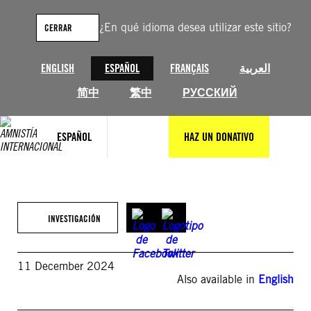
Saltar
al
¿En qué idioma desea utilizar este sitio?
CERRAR
contenido
ENGLISH
ESPAÑOL
FRANÇAIS
العربية
简中
繁中
РУССКИЙ
ESPAÑOL
HAZ UN DONATIVO
INVESTIGACIÓN
11 December 2024
Also available in
English