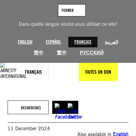
Aller
au
FERMER
contenu
Dans quelle langue voulez-vous utiliser ce site?
ENGLISH
ESPAÑOL
FRANÇAIS
العربية
简中
繁中
РУССКИЙ
FRANÇAIS
FAITES UN DON
RECHERCHES
11 December 2024
Also available in
English