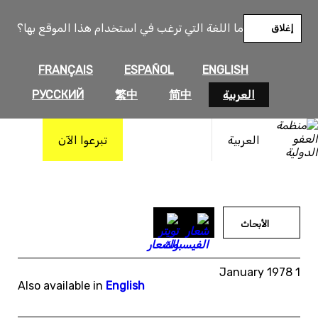
خطى
لى
ما اللغة التي ترغب في استخدام هذا الموقع بها؟
إغلاق
لمحتوى
FRANÇAIS
ESPAÑOL
ENGLISH
العربية
简中
繁中
РУССКИЙ
العربية
تبرعوا الآن
الأبحاث
1 January 1978
Also available in
English