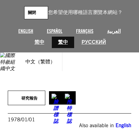
跳
至
您希望使用哪種語言瀏覽本網站？
關閉
主
要
內
ENGLISH
ESPAÑOL
FRANÇAIS
العربية
容
简中
繁中
РУССКИЙ
中文（繁體）
研究報告
1978/01/01
Also available in
English