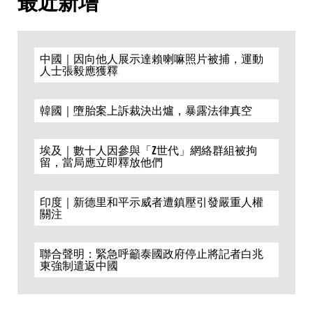
最近新增
中國｜因向他人展示達賴喇嘛照片被捕，運動
人士張毅應獲釋
韓國｜墮胎案上訴裁決出爐，暴露法律真空
埃及｜數十人因參與「Z世代」網絡群組被拘
留，當局應立即釋放他們
印度｜新德里和平示威者遭鎮壓引發嚴重人權
關注
聯合聲明：緊急呼籲泰國政府停止將記者白兆
東強制遣返中國