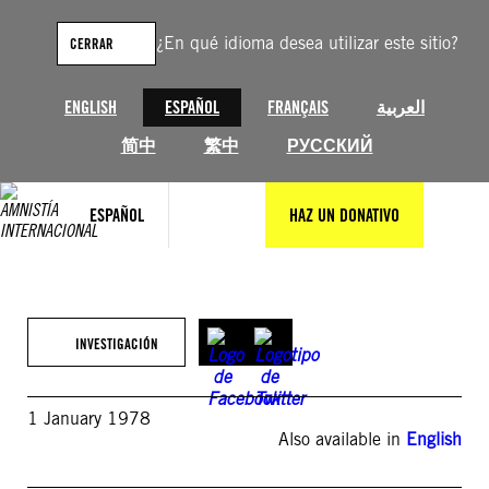
Saltar
al
¿En qué idioma desea utilizar este sitio?
CERRAR
contenido
ENGLISH
ESPAÑOL
FRANÇAIS
العربية
简中
繁中
РУССКИЙ
ESPAÑOL
HAZ UN DONATIVO
INVESTIGACIÓN
1 January 1978
Also available in
English