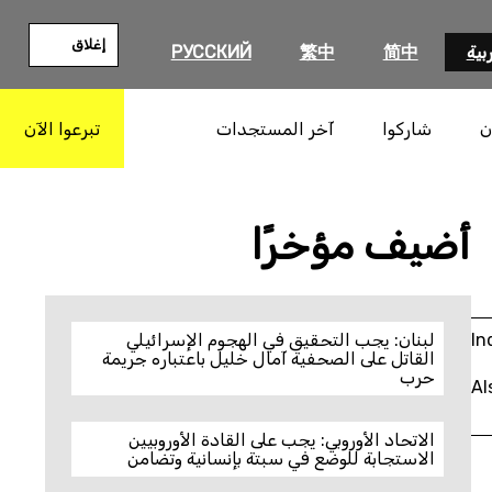
إغلاق
بية
简中
繁中
РУССКИЙ
ن
شاركوا
آخر المستجدات
تبرعوا الآن
بحث
أضيف مؤخرًا
In
لبنان: يجب التحقيق في الهجوم الإسرائيلي
القاتل على الصحفية آمال خليل باعتباره جريمة
حرب
Al
الاتحاد الأوروبي: يجب على القادة الأوروبيين
الاستجابة للوضع في سبتة بإنسانية وتضامن