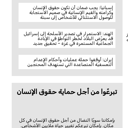
إسبانيا: يجب ضمان أن تكون حقوق الإنسان
وكرامته والقيم الإنسانية في صميم الاستجابة
للوصول الاستثنائي للأشخاص إلى سبتة
الهند: الاستمرار في تصدير الأسلحة إلى إسرائيل
قد يعرّض البلاد لخطر التواطؤ في الإبادة
الجماعية المستمرة في غزة – تحقيق جديد
إيران: أوقفوا حملة عمليات وأحكام الإعدام
التعسفية المتصاعدة التي تستهدف المحتجين
تبرعّوا من أجل حماية حقوق الإنسان
بإمكاننا سويًا النضال من أجل حقوق الإنسان في كل
مكان. بإمكان تبرعكم تغيير حياة ملايين الأشخاص.