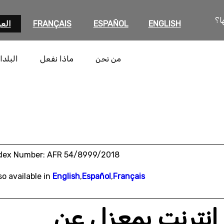
ا؟
ENGLISH
ESPAÑOL
FRANÇAIS
العر
من نحن
ماذا نفعل
البلدا
dex Number: AFR 54/8999/2018
so available in
English
,
Español
,
Français
إنترنت بمعزلٍ عن