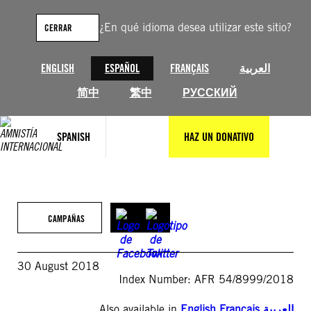
Saltar
al
¿En qué idioma desea utilizar este sitio?
CERRAR
contenido
ENGLISH
ESPAÑOL
FRANÇAIS
العربية
简中
繁中
РУССКИЙ
SPANISH
HAZ UN DONATIVO
CAMPAÑAS
30 August 2018
Index Number: AFR 54/8999/2018
Also available in
English
,
Français
,
العربية