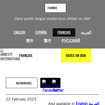
Aller
au
FERMER
contenu
Dans quelle langue voulez-vous utiliser ce site?
ENGLISH
ESPAÑOL
FRANÇAIS
العربية
简中
繁中
РУССКИЙ
FRANÇAIS
FAITES UN DON
RECHERCHES
23 February 2023
Also available in
English
,
العربية