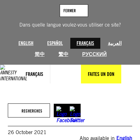
Aller
au
FERMER
contenu
Dans quelle langue voulez-vous utiliser ce site?
ENGLISH
ESPAÑOL
FRANÇAIS
العربية
简中
繁中
РУССКИЙ
FRANÇAIS
FAITES UN DON
RECHERCHES
26 October 2021
Also available in
English