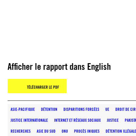
Afficher le rapport dans English
TÉLÉCHARGER LE PDF
ASIE-PACIFIQUE
DÉTENTION
DISPARITIONS FORCÉES
UE
DROIT DE CI
JUSTICE INTERNATIONALE
INTERNET ET RÉSEAUX SOCIAUX
JUSTICE
PAKIST
RECHERCHES
ASIE DU SUD
ONU
PROCÈS INIQUES
DÉTENTION ILLÉGAL