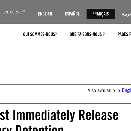
iser ce site?
ENGLISH
ESPAÑOL
FRANÇAIS
عربية
QUI SOMMES-NOUS?
QUE FAISONS-NOUS ?
PAGES 
Also available in
Engl
ust Immediately Release
ry Detention