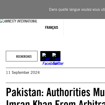
Aller
au
Dans quelle langue voulez-vous util
contenu
FRANÇAIS
RECHERCHES
11 September 2024
Pakistan: Authorities M
Imran Khan From Arbitra