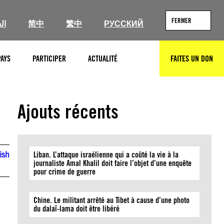
FERMER
ال
简中
繁中
РУССКИЙ
PAYS
PARTICIPER
ACTUALITÉ
FAITES UN DON
RECHERCHER
Ajouts récents
ish
Liban. L’attaque israélienne qui a coûté la vie à la
journaliste Amal Khalil doit faire l’objet d’une enquête
pour crime de guerre
Chine. Le militant arrêté au Tibet à cause d’une photo
du dalaï-lama doit être libéré