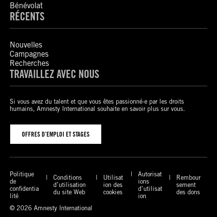
Bénévolat
RÉCENTS
Nouvelles
Campagnes
Recherches
TRAVAILLEZ AVEC NOUS
Si vous avez du talent et que vous êtes passionné-e par les droits
humains, Amnesty International souhaite en savoir plus sur vous.
OFFRES D’EMPLOI ET STAGES
Politique
Autorisat
Conditions
Utilisat
Rembour
de
ions
d’utilisation
ion des
sement
confidentia
d’utilisat
du site Web
cookies
des dons
lité
ion
© 2026 Amnesty International