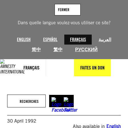
Aller
au
FERMER
contenu
Dans quelle langue voulez-vous utiliser ce site?
ENGLISH
ESPAÑOL
FRANÇAIS
العربية
简中
繁中
РУССКИЙ
FRANÇAIS
FAITES UN DON
RECHERCHES
30 April 1992
Also available in
English