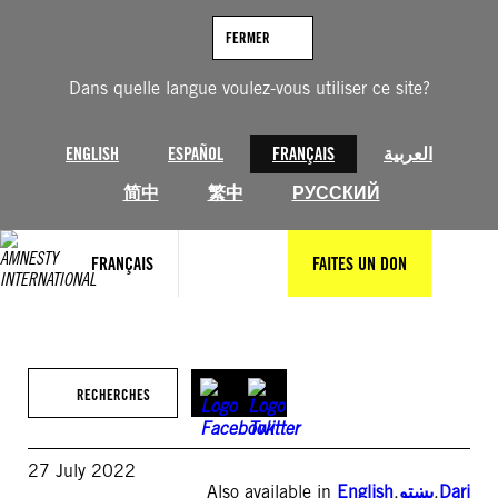
Aller
au
FERMER
contenu
Dans quelle langue voulez-vous utiliser ce site?
ENGLISH
ESPAÑOL
FRANÇAIS
العربية
简中
繁中
РУССКИЙ
FRANÇAIS
FAITES UN DON
RECHERCHES
27 July 2022
Also available in
English
,
پښتو
,
Dari