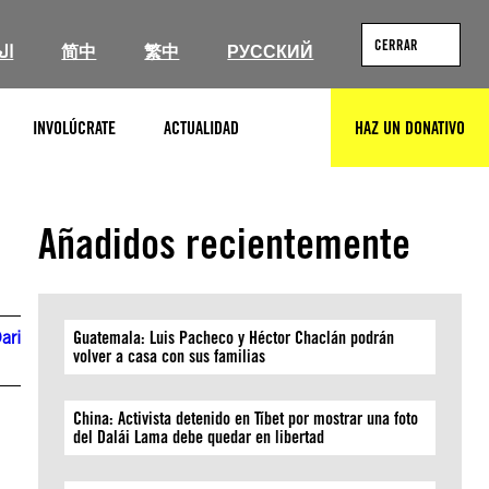
CERRAR
ال
简中
繁中
РУССКИЙ
INVOLÚCRATE
ACTUALIDAD
HAZ UN DONATIVO
BUSCAR
Añadidos recientemente
ari
Guatemala: Luis Pacheco y Héctor Chaclán podrán
volver a casa con sus familias
China: Activista detenido en Tíbet por mostrar una foto
del Dalái Lama debe quedar en libertad