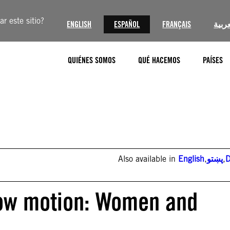
r este sitio?
ENGLISH
ESPAÑOL
FRANÇAIS
عربية
QUIÉNES SOMOS
QUÉ HACEMOS
PAÍSES
Also available in
English
,
پښتو
,
D
low motion: Women and