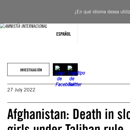
Saltar
al
¿En qué idioma desea utiliza
contenido
ESPAÑOL
INVESTIGACIÓN
27 July 2022
Afghanistan: Death in s
girls under Taliban rule