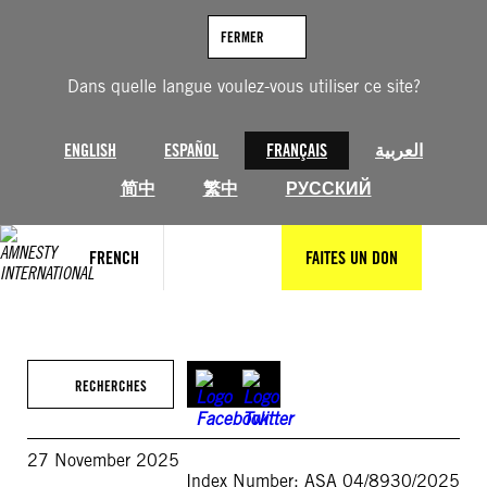
Aller
au
FERMER
contenu
Dans quelle langue voulez-vous utiliser ce site?
ENGLISH
ESPAÑOL
FRANÇAIS
العربية
简中
繁中
РУССКИЙ
FRENCH
FAITES UN DON
RECHERCHES
27 November 2025
Index Number: ASA 04/8930/2025