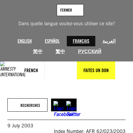
Aller
au
FERMER
contenu
Dans quelle langue voulez-vous utiliser ce site?
ENGLISH
ESPAÑOL
FRANÇAIS
العربية
简中
繁中
РУССКИЙ
FRENCH
FAITES UN DON
RECHERCHES
9 July 2003
Index Number: AFR 62/023/2003