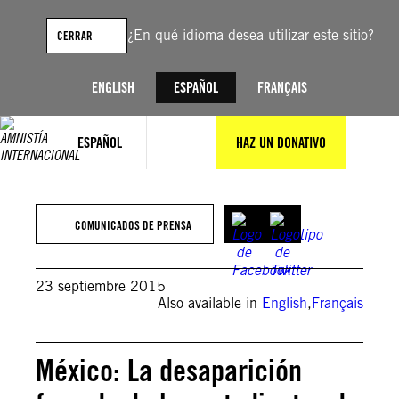
Saltar
al
¿En qué idioma desea utilizar este sitio?
CERRAR
contenido
ENGLISH
ESPAÑOL
FRANÇAIS
ESPAÑOL
HAZ UN DONATIVO
COMUNICADOS DE PRENSA
23 septiembre 2015
Also available in
English
,
Français
México: La desaparición