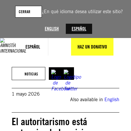
Saltar
al
¿En qué idioma desea utilizar este sitio?
CERRAR
contenido
ENGLISH
ESPAÑOL
ESPAÑOL
HAZ UN DONATIVO
Photo by NurPhoto/NurPhoto via Getty Images
NOTICIAS
1 mayo 2026
Also available in
English
El autoritarismo está