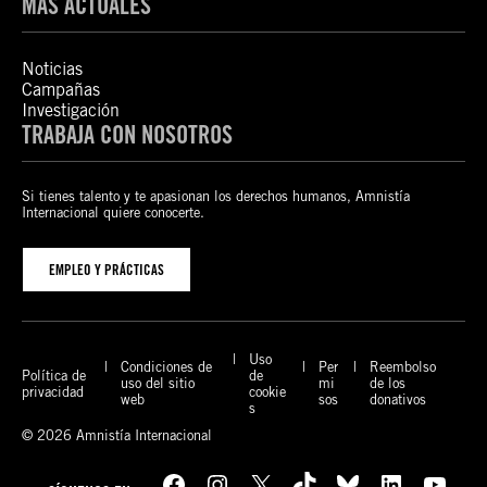
MÁS ACTUALES
Noticias
Campañas
Investigación
TRABAJA CON NOSOTROS
Si tienes talento y te apasionan los derechos humanos, Amnistía
Internacional quiere conocerte.
EMPLEO Y PRÁCTICAS
Uso
Condiciones de
Per
Reembolso
Política de
de
uso del sitio
mi
de los
privacidad
cookie
web
sos
donativos
s
© 2026 Amnistía Internacional
Facebook
Instagram
X
TikTok
Bluesky
LinkedIn
YouTube