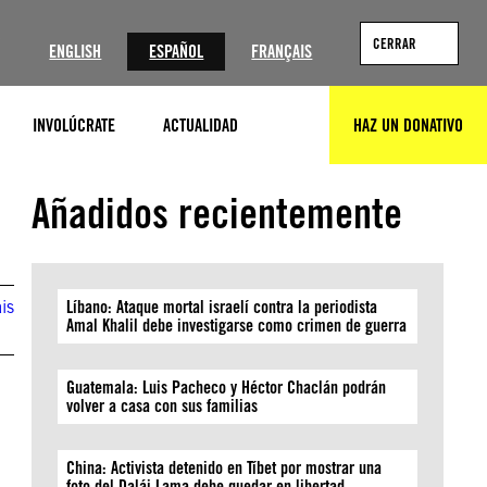
?
CERRAR
ENGLISH
ESPAÑOL
FRANÇAIS
INVOLÚCRATE
ACTUALIDAD
HAZ UN DONATIVO
BUSCAR
Añadidos recientemente
is
Líbano: Ataque mortal israelí contra la periodista
Amal Khalil debe investigarse como crimen de guerra
n
Guatemala: Luis Pacheco y Héctor Chaclán podrán
volver a casa con sus familias
China: Activista detenido en Tíbet por mostrar una
foto del Dalái Lama debe quedar en libertad