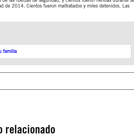
de las fuerzas de seguridad, y cientos fueron heridas durante la
tad de 2014. Cientos fueron maltratados y miles detenidos. Las
 familia
o relacionado