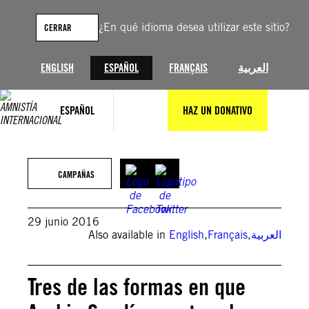
Saltar
al
¿En qué idioma desea utilizar este sitio?
CERRAR
contenido
ENGLISH
ESPAÑOL
FRANÇAIS
العربية
Un hombre camina entre los escombros de una vivienda destruida por un
ESPAÑOL
HAZ UN DONATIVO
ataque aéreo en Dammaj al Safra, Sada, en julio de 2015. © Amnesty
International
CAMPAÑAS
29 junio 2016
Also available in
English
,
Français
,
العربية
Tres de las formas en que