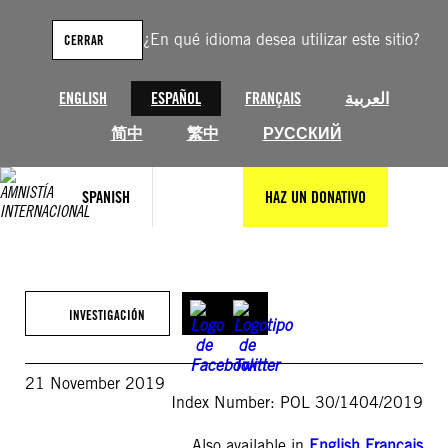
Saltar
al
¿En qué idioma desea utilizar este sitio?
CERRAR
contenido
ENGLISH
ESPAÑOL
FRANÇAIS
العربية
简中
繁中
РУССКИЙ
SPANISH
HAZ UN DONATIVO
INVESTIGACIÓN
21 November 2019
Index Number: POL 30/1404/2019
Also available in
English
,
Français