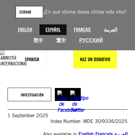
Saltar
al
¿En qué idioma desea utilizar este sitio?
CERRAR
contenido
ENGLISH
ESPAÑOL
FRANÇAIS
العربية
简中
繁中
РУССКИЙ
SPANISH
HAZ UN DONATIVO
INVESTIGACIÓN
1 September 2025
Index Number: MDE 30/9336/2025
Also available in
English
,
Français
,
العربية