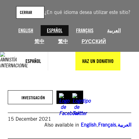
Saltar
al
¿En qué idioma desea utilizar este sitio?
CERRAR
contenido
ENGLISH
ESPAÑOL
FRANÇAIS
العربية
简中
繁中
РУССКИЙ
ESPAÑOL
HAZ UN DONATIVO
INVESTIGACIÓN
15 December 2021
Also available in
English
,
Français
,
العربية