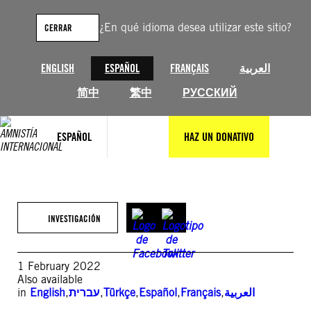
Saltar
al
¿En qué idioma desea utilizar este sitio?
CERRAR
contenido
ENGLISH
ESPAÑOL
FRANÇAIS
العربية
简中
繁中
РУССКИЙ
ESPAÑOL
HAZ UN DONATIVO
INVESTIGACIÓN
1 February 2022
Also available
in
English
,
עברית
,
Türkçe
,
Español
,
Français
,
العربية