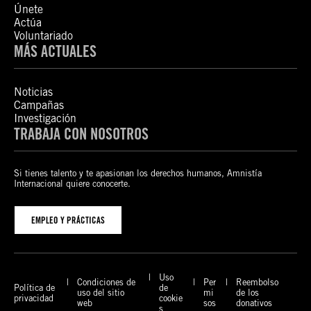
Únete
Actúa
Voluntariado
MÁS ACTUALES
Noticias
Campañas
Investigación
TRABAJA CON NOSOTROS
Si tienes talento y te apasionan los derechos humanos, Amnistía
Internacional quiere conocerte.
EMPLEO Y PRÁCTICAS
Uso
Condiciones de
Per
Reembolso
Política de
de
uso del sitio
mi
de los
privacidad
cookie
web
sos
donativos
s