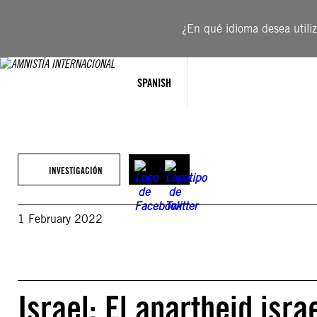
Saltar
al
¿En qué idioma desea utiliza
contenido
SPANISH
INVESTIGACIÓN
1 February 2022
Israel: El apartheid isra