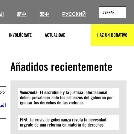
CERRAR
ال
简中
繁中
РУССКИЙ
INVOLÚCRATE
ACTUALIDAD
HAZ UN DONATIVO
BUSCAR
Añadidos recientemente
022
Venezuela: El escrutinio y la justicia internacional
deben prevalecer ante los esfuerzos del gobierno por
ignorar los derechos de las víctimas
العر
FIFA: La crisis de gobernanza revela la necesidad
urgente de una reforma en materia de derechos