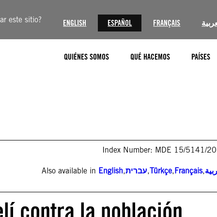
r este sitio?
ENGLISH
ESPAÑOL
FRANÇAIS
عربية
QUIÉNES SOMOS
QUÉ HACEMOS
PAÍSES
Index Number: MDE 15/5141/2
Also available in
English
,
עברית
,
Türkçe
,
Français
,
بية
elí contra la población