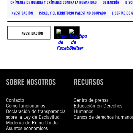
CRÍMENES DE GUERRA Y CRÍMENES CONTRA LA HUMANIDAD
DETENCIÓN
DISC
INVESTIGACIÓN
ISRAEL Y EL TERRITORIO PALESTINO OCUPADO
LIBERTAD DE 
INVESTIGACIÓN
SOBRE NOSOTROS
RECURSOS
Contacto
Centro de prensa
Cómo funcionamos
Educación en Derechos
Declaración de transparencia
Humanos
sobre la Ley de Esclavitud
Cursos de derechos humano
Moderna de Reino Unido
Asuntos económicos