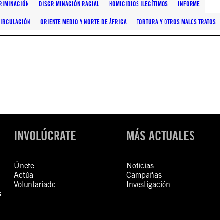
RIMINACIÓN
DISCRIMINACIÓN RACIAL
HOMICIDIOS ILEGÍTIMOS
INFORME
CIRCULACIÓN
ORIENTE MEDIO Y NORTE DE ÁFRICA
TORTURA Y OTROS MALOS TRATOS
INVOLÚCRATE
MÁS ACTUALES
Únete
Noticias
Actúa
Campañas
Voluntariado
Investigación
s