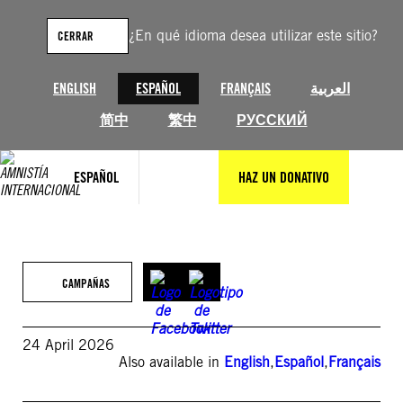
Saltar
al
¿En qué idioma desea utilizar este sitio?
CERRAR
contenido
ENGLISH
ESPAÑOL
FRANÇAIS
العربية
简中
繁中
РУССКИЙ
ESPAÑOL
HAZ UN DONATIVO
CAMPAÑAS
24 April 2026
Also available in
English
,
Español
,
Français