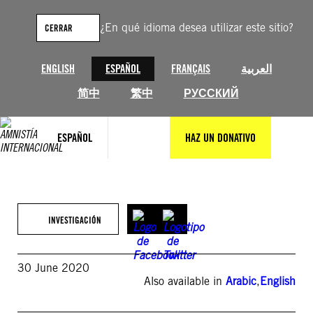
Saltar
al
¿En qué idioma desea utilizar este sitio?
CERRAR
contenido
ENGLISH
ESPAÑOL
FRANÇAIS
العربية
简中
繁中
РУССКИЙ
ESPAÑOL
HAZ UN DONATIVO
INVESTIGACIÓN
30 June 2020
Also available in
Arabic
,
English