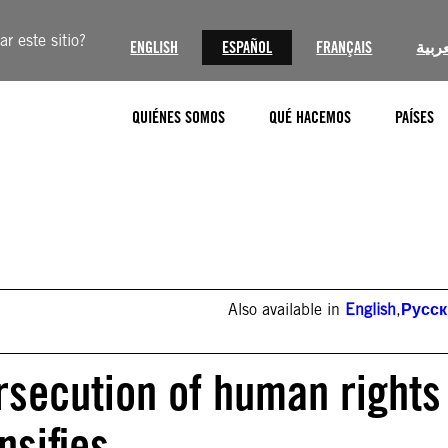
r este sitio?
ENGLISH
ESPAÑOL
FRANÇAIS
عربية
QUIÉNES SOMOS
QUÉ HACEMOS
PAÍSES
Also available in
English
,
Русс
rsecution of human rights
nsifies