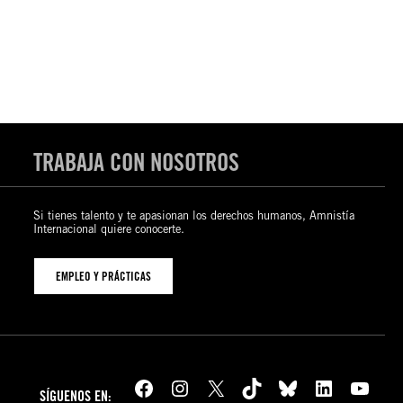
TRABAJA CON NOSOTROS
Si tienes talento y te apasionan los derechos humanos, Amnistía
Internacional quiere conocerte.
EMPLEO Y PRÁCTICAS
Facebook
Instagram
X
TikTok
Bluesky
LinkedIn
YouTube
SÍGUENOS EN: