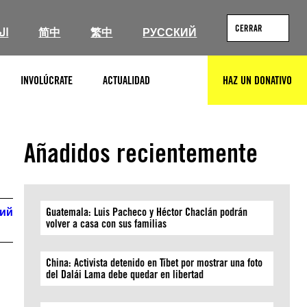
CERRAR
ال
简中
繁中
РУССКИЙ
INVOLÚCRATE
ACTUALIDAD
HAZ UN DONATIVO
BUSCAR
Añadidos recientemente
кий
Guatemala: Luis Pacheco y Héctor Chaclán podrán
volver a casa con sus familias
China: Activista detenido en Tíbet por mostrar una foto
del Dalái Lama debe quedar en libertad