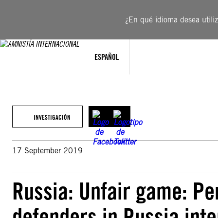
Saltar
al
¿En qué idioma desea utiliza
contenido
ESPAÑOL
INVESTIGACIÓN
17 September 2019
Russia: Unfair game: Pe
defenders in Russia inte