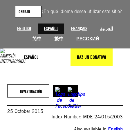
Saltar
al
¿En qué idioma desea utilizar este sitio?
CERRAR
contenido
ENGLISH
ESPAÑOL
FRANÇAIS
العربية
简中
繁中
РУССКИЙ
ESPAÑOL
HAZ UN DONATIVO
INVESTIGACIÓN
25 October 2015
Index Number: MDE 24/015/2003
Also available in
English