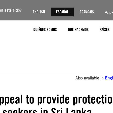
r este sitio?
ENGLISH
ESPAÑOL
FRANÇAIS
عربية
QUIÉNES SOMOS
QUÉ HACEMOS
PAÍSES
Also available in
Engl
appeal to provide protecti
 seekers in Sri Lanka