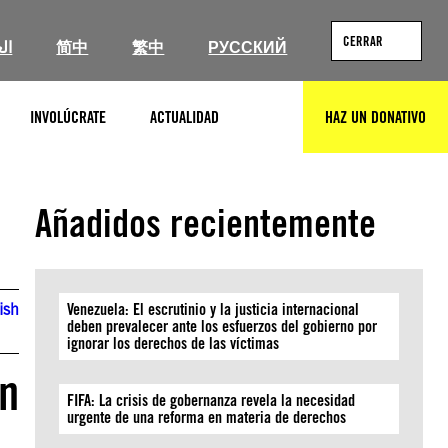
CERRAR
ال
简中
繁中
РУССКИЙ
INVOLÚCRATE
ACTUALIDAD
HAZ UN DONATIVO
BUSCAR
Añadidos recientemente
ish
Venezuela: El escrutinio y la justicia internacional
deben prevalecer ante los esfuerzos del gobierno por
ignorar los derechos de las víctimas
on
FIFA: La crisis de gobernanza revela la necesidad
urgente de una reforma en materia de derechos