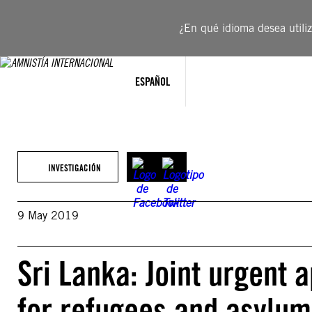
Saltar
al
¿En qué idioma desea utiliza
contenido
ESPAÑOL
INVESTIGACIÓN
9 May 2019
Sri Lanka: Joint urgent 
for refugees and asylum